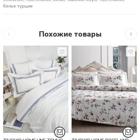
белье турция
Похожие товары
10,755
₽
–
17,716
₽
18,768
₽
16,2
1,5 СПАЛЬНЫЙ
ЕВРО СТАНДАРТ
ЕВРО
СЕМЕЙНЫЙ