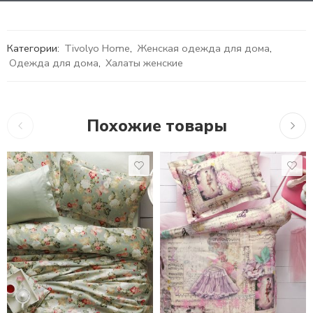
Категории:
Tivolyo Home
,
Женская одежда для дома
,
Одежда для дома
,
Халаты женские
Похожие товары
10,755
₽
–
17,716
₽
10,755
₽
16,2
1,5 СПАЛЬНЫЙ
ЕВРО СТАНДАРТ
ЕВРО MAXI