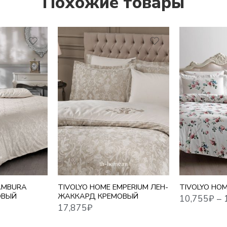
Похожие товары
10,755
₽
–
17,716
₽
17,875
₽
1,5 СПАЛЬНЫ
ЕВРО СТАНДА
СЕМЕЙНЫЙ
AMBURA
TIVOLYO HOME EMPERIUM ЛЕН-
TIVOLYO HO
ОВЫЙ
ЖАККАРД КРЕМОВЫЙ