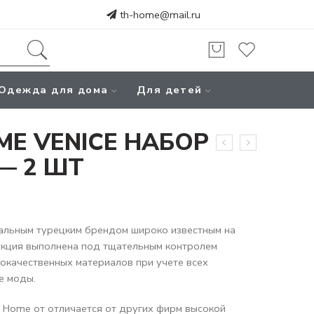
th-home@mail.ru
Одежда для дома
Для детей
ME VENICE НАБОР
— 2 ШТ
альным турецким брендом широко известным на
укция выполнена под тщательным контролем
кокачественных материалов при учете всех
е моды.
 Home от отличается от других фирм высокой