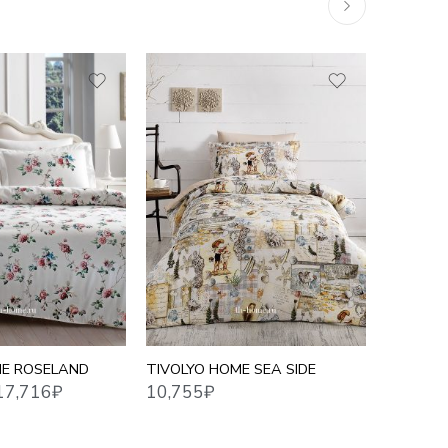
10,755
₽
10,755
₽
Й
РТ
ME ROSELAND
TIVOLYO HOME SEA SIDE
TIVOLYO
ДЕТСКИ