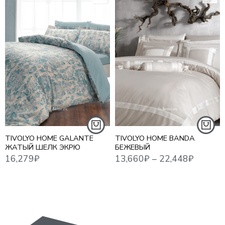
16,279
₽
13,660
₽
–
22,448
₽
10,7
1,5 СПАЛЬНЫЙ
ЕВРО
ЕВРО MAXI
СЕМЕЙНЫЙ
TIVOLYO HOME GALANTE
TIVOLYO HOME BANDA
ЖАТЫЙ ШЕЛК ЭКРЮ
БЕЖЕВЫЙ