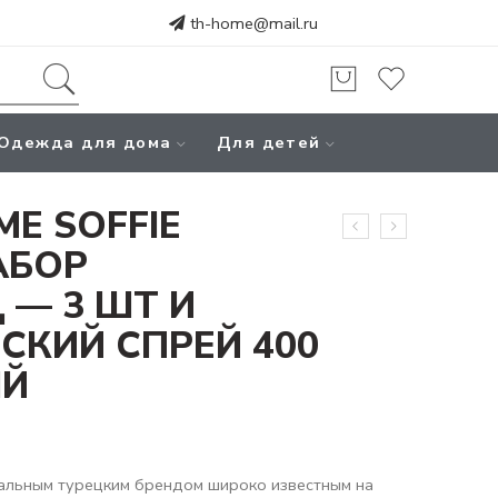
th-home@mail.ru
Одежда для дома
Для детей
ME SOFFIE
АБОР
 — 3 ШТ И
СКИЙ СПРЕЙ 400
ЫЙ
альным турецким брендом широко известным на