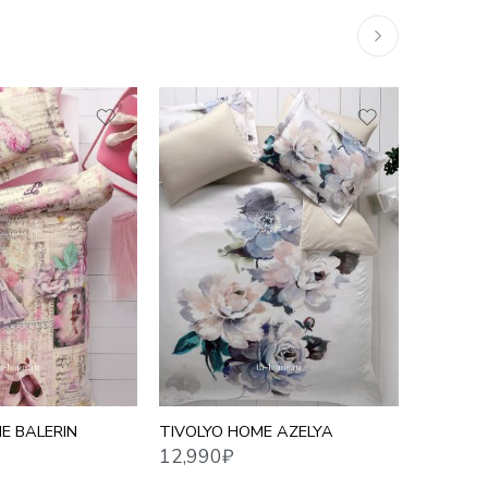
12,990
₽
21,075
₽
E BALERIN
TIVOLYO HOME AZELYA
TIVOLY
ЖАККАР