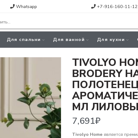
Whatsapp
+7-916-160-11-12
Для спальни
Для ванной
Для кухни
TIVOLYO HO
BRODERY Н
ПОЛОТЕНЕЦ
АРОМАТИЧЕ
МЛ ЛИЛОВ
7,691
₽
Tivolyo Home
является преми