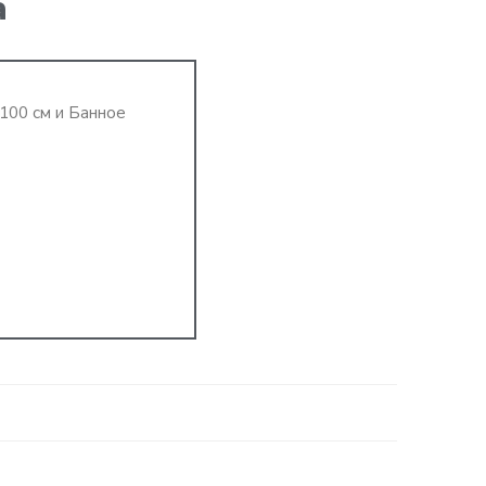
а
100 см и Банное