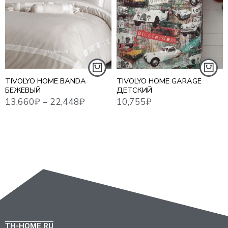
10,7
1,5 СПАЛЬНЫЙ
13,660
₽
–
22,448
₽
10,755
₽
ЕВРО
ЕВРО MAXI
СЕМЕЙНЫЙ
TIVOLYO HOME BANDA
TIVOLYO HOME GARAGE
БЕЖЕВЫЙ
ДЕТСКИЙ
TH-HOME.RU