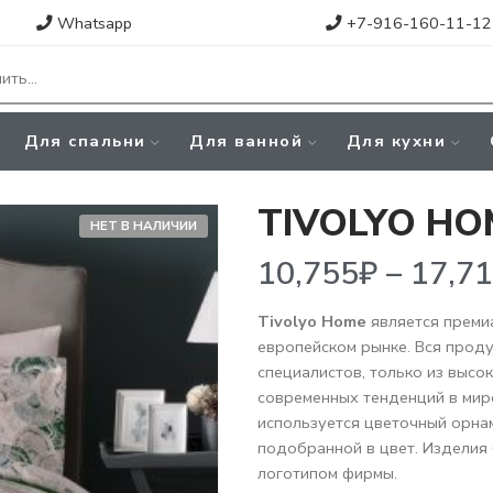
Whatsapp
+7-916-160-11-12
Для спальни
Для ванной
Для кухни
TIVOLYO HO
НЕТ В НАЛИЧИИ
10,755
₽
–
17,716
₽
Tivolyo Home
является преми
европейском рынке. Вся прод
специалистов, только из высо
современных тенденций в мир
используется цветочный орна
подобранной в цвет. Изделия
логотипом фирмы.