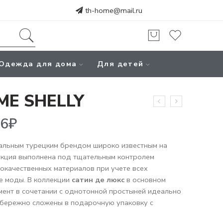
th-home@mail.ru
Одежда для дома
Для детей
ME SHELLY
альным турецким брендом широко известным на
укция выполнена под тщательным контролем
кокачественных материалов при учете всех
е моды. В коллекции
сатин де люкс
в основном
мент в сочетании с однотонной простыней идеально
 бережно сложены в подарочную упаковку с