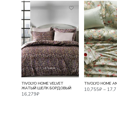
10,755
₽
–
17,716
₽
16,279
₽
1,5 СПАЛЬНЫЙ
ЕВРО СТАНДАРТ
ЕВРО MAXI
СЕМЕЙНЫЙ
TIVOLYO HOME VELVET
TIVOLYO HOME A
ЖАТЫЙ ШЕЛК БОРДОВЫЙ