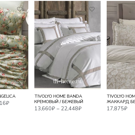
13,660
₽
–
22,448
₽
17,875
₽
1,5 СПАЛЬНЫЙ
ЕВРО СТАНДАРТ
ЕВРО MAXI
СЕМЕЙНЫЙ
NGELICA
TIVOLYO HOME BANDA
TIVOLYO HO
КРЕМОВЫЙ / БЕЖЕВЫЙ
ЖАККАРД Б