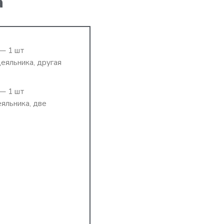
а
 — 1 шт
еяльника, другая
 — 1 шт
еяльника, две