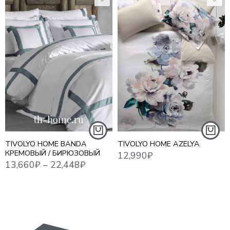
12,990
₽
13,660
₽
–
22,448
₽
17,3
1,5 СПАЛЬНЫЙ
ЕВРО СТАНДАРТ
ЕВРО MAXI
СЕМЕЙНЫЙ
TIVOLYO HOME BANDA
TIVOLYO HOME AZELYA
КРЕМОВЫЙ / БИРЮЗОВЫЙ