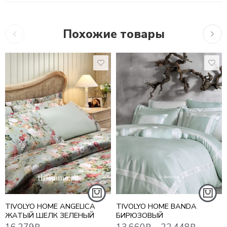
Похожие товары
1,5 СПАЛЬНЫЙ
10,7
16,279
₽
13,660
₽
–
22,448
₽
ЕВРО
ЕВРО MAXI
СЕМЕЙНЫЙ
TIVOLYO HOME ANGELICA
TIVOLYO HOME BANDA
ЖАТЫЙ ШЕЛК ЗЕЛЕНЫЙ
БИРЮЗОВЫЙ