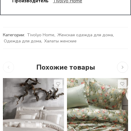
Производитель
Tivolyo Home
Категории:
Tivolyo Home
,
Женская одежда для дома
,
Одежда для дома
,
Халаты женские
Похожие товары
10,755
₽
–
17,716
₽
10,7
13,660
₽
–
22,448
₽
1,5 СПАЛЬНЫЙ
1,5 СПАЛЬНЫЙ