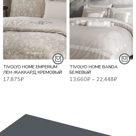
17,875
₽
13,660
₽
–
22,448
₽
18,7
1,5 СПАЛЬНЫЙ
ЕВРО
ЕВРО MAXI
СЕМЕЙНЫЙ
TIVOLYO HOME EMPERIUM
TIVOLYO HOME BANDA
ЛЕН-ЖАККАРД КРЕМОВЫЙ
БЕЖЕВЫЙ