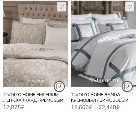
17,875
₽
13,660
₽
–
22,448
₽
13,6
1,5 СПАЛЬНЫЙ
ЕВРО СТАНДАРТ
ЕВРО MAXI
СЕМЕЙНЫЙ
TIVOLYO HOME EMPERIUM
TIVOLYO HOME BANDA
ЛЕН-ЖАККАРД КРЕМОВЫЙ
КРЕМОВЫЙ / БИРЮЗОВЫЙ