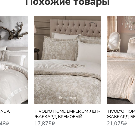
Похожие товары
17,875
₽
21,075
₽
ANDA
TIVOLYO HOME EMPERIUM ЛЕН-
TIVOLYO HO
ЖАККАРД КРЕМОВЫЙ
ЖАККАРД Б