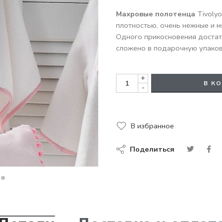
Махровые полотенца
Tivolyo
плотностью, очень нежные и м
Одного прикосновения достат
сложено в подарочную упаков
+
В К
-
В избранное
Поделиться