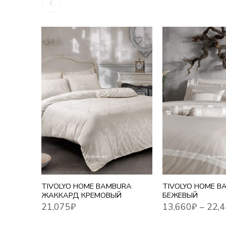
1,5 СПАЛЬНЫЙ
21,075
₽
13,660
₽
–
22,448
₽
ЕВРО
ЕВРО MAXI
СЕМЕЙНЫЙ
TIVOLYO HOME BAMBURA
TIVOLYO HOME B
ЖАККАРД КРЕМОВЫЙ
БЕЖЕВЫЙ