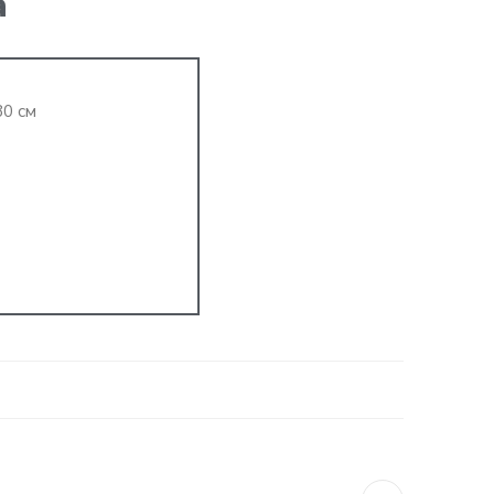
а
30 см