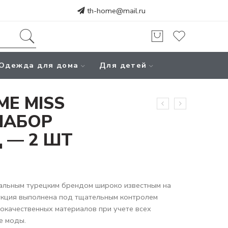
th-home@mail.ru
Одежда для дома
Для детей
ME MISS
НАБОР
 — 2 ШТ
альным турецким брендом широко известным на
укция выполнена под тщательным контролем
кокачественных материалов при учете всех
е моды.