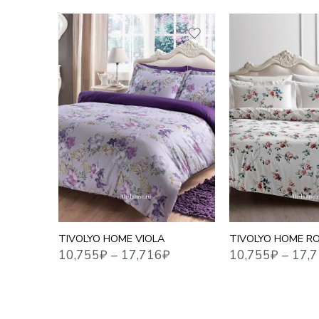
1,5 СПАЛЬНЫЙ
10,755
₽
–
17,716
₽
10,755
₽
–
17,716
₽
ЕВРО
1,5 СПАЛЬНЫЙ
ЕВРО MAXI
ЕВРО СТАНДАРТ
СЕМЕЙНЫЙ
СЕМЕЙНЫЙ
TIVOLYO HOME VIOLA
TIVOLYO HOME R