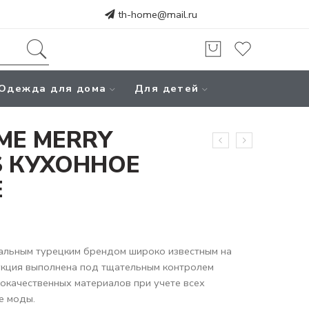
th-home@mail.ru
Одежда для дома
Для детей
ME MERRY
S КУХОННОЕ
Е
альным турецким брендом широко известным на
укция выполнена под тщательным контролем
кокачественных материалов при учете всех
е моды.