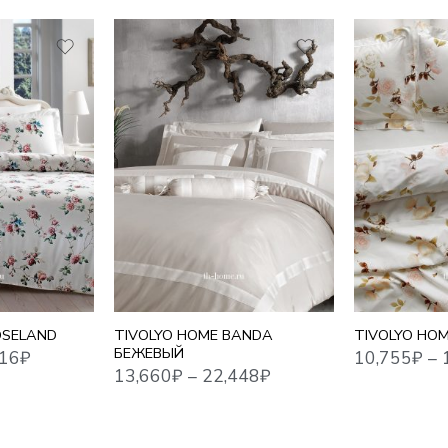
1,5 СПАЛЬНЫЙ
1,5 СПАЛЬНЫ
10,755
₽
–
17,716
₽
13,660
₽
–
22,448
₽
ЕВРО
ЕВРО
ЕВРО MAXI
ЕВРО MAXI
СЕМЕЙНЫЙ
СЕМЕЙНЫЙ
OSELAND
TIVOLYO HOME BANDA
TIVOLYO HO
БЕЖЕВЫЙ