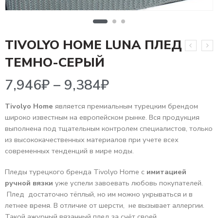
TIVOLYO HOME LUNA ПЛЕД
7,946
₽
–
9,384
₽
ТЕМНО-СЕРЫЙ
Tivolyo Home
является премиальным турецким брендом
широко известным на европейском рынке. Вся продукция
выполнена под тщательным контролем специалистов, только
из высококачественных материалов при учете всех
современных тенденций в мире моды.
Пледы турецкого бренда Tivolyo Home c
имитацией
ручной вязки
уже успели завоевать любовь покупателей.
Плед достаточно тёплый, но им можно укрываться и в
летнее время. В отличие от шерсти, не вызывает аллергии.
Такой ажурный вязанный плед за счёт своей