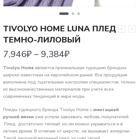
TIVOLYO HOME LUNA ПЛЕД
7,946
₽
–
9,384
₽
ТЕМНО-ЛИЛОВЫЙ
Tivolyo Home
является премиальным турецким брендом
широко известным на европейском рынке. Вся продукция
выполнена под тщательным контролем специалистов, только
из высококачественных материалов при учете всех
современных тенденций в мире моды.
Пледы турецкого бренда Tivolyo Home c
имитацией
ручной вязки
уже успели завоевать любовь покупателей.
Плед достаточно тёплый, но им можно укрываться и в
летнее время. В отличие от шерсти, не вызывает аллергии.
Такой ажурный вязанный плед за счёт своей