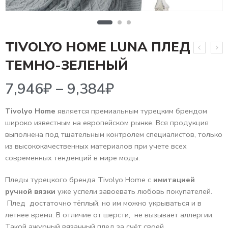
TIVOLYO HOME LUNA ПЛЕД
7,946
₽
–
9,384
₽
ТЕМНО-ЗЕЛЕНЫЙ
Tivolyo Home
является премиальным турецким брендом
широко известным на европейском рынке. Вся продукция
выполнена под тщательным контролем специалистов, только
из высококачественных материалов при учете всех
современных тенденций в мире моды.
Пледы турецкого бренда Tivolyo Home c
имитацией
ручной вязки
уже успели завоевать любовь покупателей.
Плед достаточно тёплый, но им можно укрываться и в
летнее время. В отличие от шерсти, не вызывает аллергии.
Такой ажурный вязанный плед за счёт своей