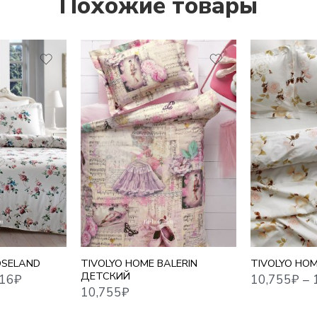
Похожие товары
1,5 СПАЛЬНЫ
10,755
₽
–
17,716
₽
10,755
₽
ЕВРО
ЕВРО MAXI
СЕМЕЙНЫЙ
OSELAND
TIVOLYO HOME BALERIN
TIVOLYO HO
ДЕТСКИЙ