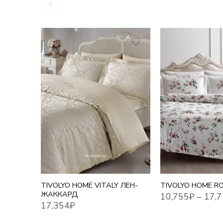
10,755
₽
–
17,716
₽
17,354
₽
1,5 СПАЛЬНЫЙ
ЕВРО СТАНДАРТ
СЕМЕЙНЫЙ
TIVOLYO HOME VITALY ЛЕН-
TIVOLYO HOME R
ЖАККАРД