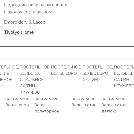
Пододеяльники на пуговицах
Наволочки с клапаном
Embroidery & Laced
Tivolyo Home
ТЕЛЬНОЕ
,
ПОСТЕЛЬНОЕ
,
ПОСТЕЛЬНОЕ
,
ПОСТЕЛЬНОЕ
,
ПОСТЕЛ
 1,5
БЕЛЬЕ 1,5
БЕЛЬЕ ЕВРО
БЕЛЬЕ ЕВРО
БЕЛЬЕ Е
ЛЬНОЕ
СПАЛЬНОЕ
САТИН
САТИН-
ИН
САТИН-
КРУЖЕВ
КРУЖЕВО
,
постельное
,
постельное
,
постельное
,
постельное
белье евро
белье
белье сатин
белье сатин
полуторное
делюкс