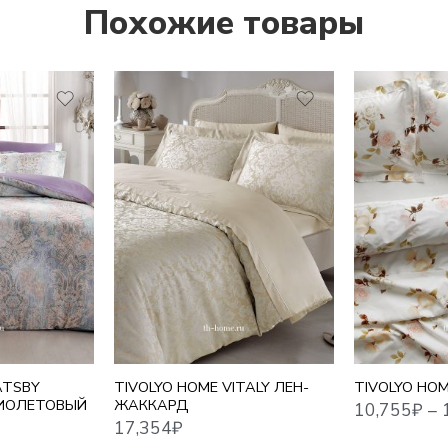
Похожие товары
10,755
₽
–
17,716
₽
17,354
₽
1,5 СПАЛЬНЫ
ЕВРО
ЕВРО MAXI
СЕМЕЙНЫЙ
ATSBY
TIVOLYO HOME VITALY ЛЕН-
TIVOLYO HO
ИОЛЕТОВЫЙ
ЖАККАРД