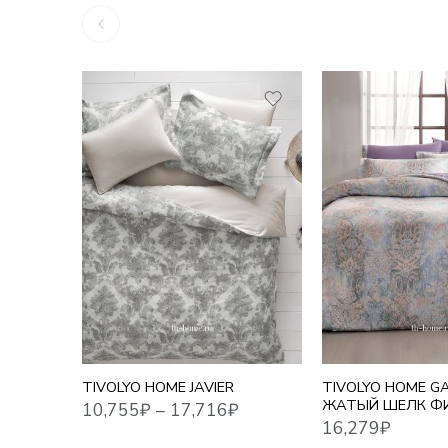
10,755
₽
–
17,716
₽
16,279
₽
1,5 СПАЛЬНЫЙ
ЕВРО СТАНДАРТ
ЕВРО MAXI
СЕМЕЙНЫЙ
TIVOLYO HOME JAVIER
TIVOLYO HOME G
ЖАТЫЙ ШЕЛК Ф