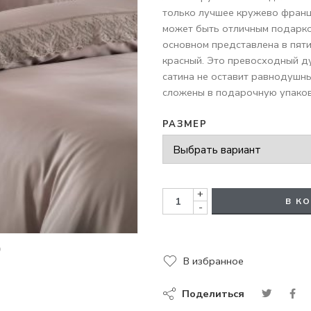
только лучшее кружево францу
может быть отличным подарко
основном представлена в пяти
красный. Это превосходный д
сатина не оставит равнодушн
сложены в подарочную упаков
РАЗМЕР
+
В К
-
В избранное
Поделиться