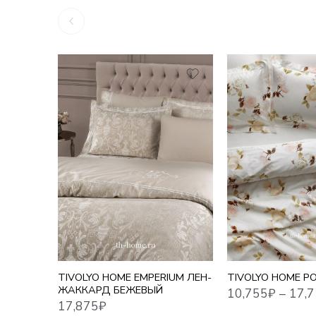
1,5 СПАЛЬНЫЙ
10,755
₽
–
17,716
₽
17,875
₽
ЕВРО
ЕВРО MAXI
СЕМЕЙНЫЙ
TIVOLYO HOME EMPERIUM ЛЕН-
TIVOLYO HOME P
ЖАККАРД БЕЖЕВЫЙ