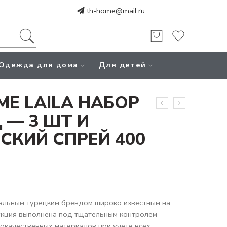
th-home@mail.ru
Одежда для дома
Для детей
ME LAILA НАБОР
 — 3 ШТ И
СКИЙ СПРЕЙ 400
альным турецким брендом широко известным на
укция выполнена под тщательным контролем
кокачественных материалов при учете всех