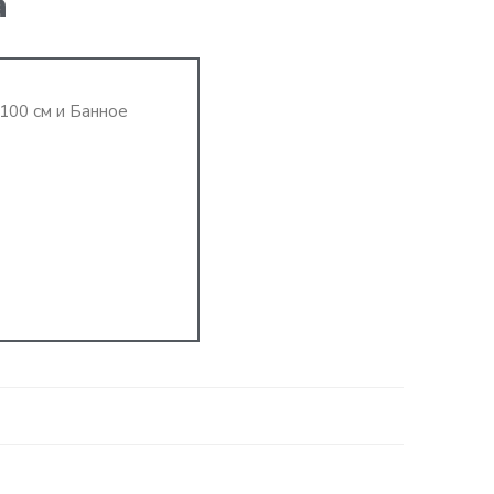
а
100 см и Банное