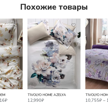
Похожие товары
1,5 СПАЛЬНЫ
12,990
₽
10,755
₽
–
17,716
₽
ЕВРО
ЕВРО MAXI
СЕМЕЙНЫЙ
OEM
TIVOLYO HOME AZELYA
TIVOLYO HOM