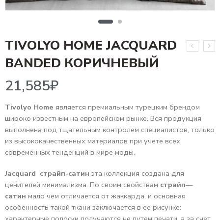
TIVOLYO HOME JACQUARD
21,585
₽
BANDED КОРИЧНЕВЫЙ
Tivolyo Home
является премиальным турецким брендом
широко известным на европейском рынке. Вся продукция
выполнена под тщательным контролем специалистов, только
из высококачественных материалов при учете всех
современных тенденций в мире моды.
Jaсquard страйп-сатин
эта коллекция создана для
ценителей минимализма. По своим свойствам
страйп
—
сатин
мало чем отличается от жаккарда, и основная
особенность такой ткани заключается в ее рисунке:
характерные полоски получаются не путем печати, а за счет