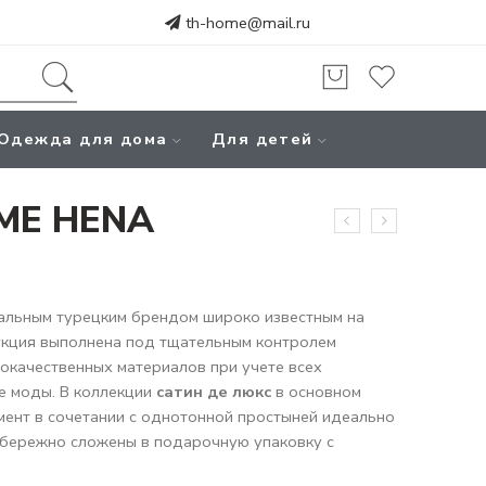
th-home@mail.ru
Одежда для дома
Для детей
ME HENA
альным турецким брендом широко известным на
укция выполнена под тщательным контролем
кокачественных материалов при учете всех
е моды. В коллекции
сатин де люкс
в основном
мент в сочетании с однотонной простыней идеально
 бережно сложены в подарочную упаковку с