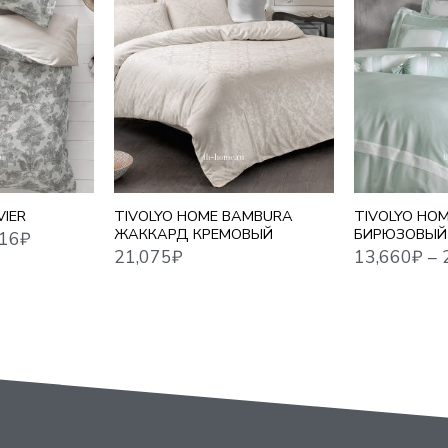
21,075
₽
13,660
₽
–
22,448
₽
1,5 СПАЛЬНЫ
ЕВРО
ЕВРО MAXI
СЕМЕЙНЫЙ
VIER
TIVOLYO HOME BAMBURA
TIVOLYO HO
ЖАККАРД КРЕМОВЫЙ
БИРЮЗОВЫЙ