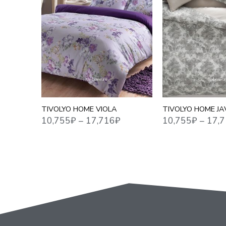
10,755
₽
–
17,716
₽
10,755
₽
–
17,716
₽
1,5 СПАЛЬНЫЙ
1,5 СПАЛЬНЫЙ
ЕВРО
ЕВРО СТАНДАРТ
ЕВРО MAXI
ЕВРО MAXI
СЕМЕЙНЫЙ
СЕМЕЙНЫЙ
TIVOLYO HOME VIOLA
TIVOLYO HOME JA