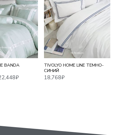
18,768
₽
16,279
₽
Й
ЕВРО
ME BANDA
TIVOLYO HOME LINE ТЕМНО-
TIVOLYO
СИНИЙ
ЖАТЫЙ 