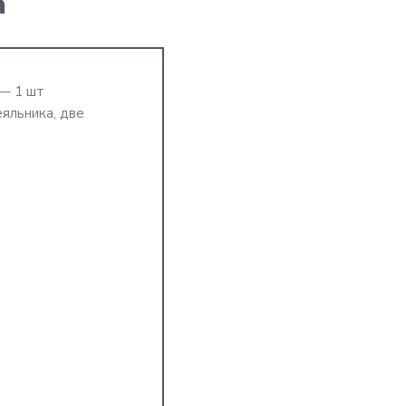
а
 — 1 шт
еяльника, две