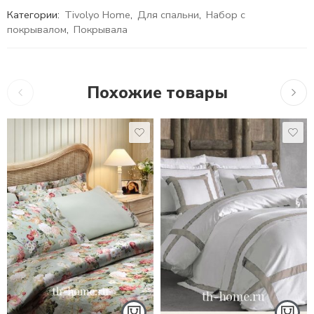
Категории:
Tivolyo Home
,
Для спальни
,
Набор с
покрывалом
,
Покрывала
Похожие товары
1,5 СПАЛЬНЫЙ
16,279
₽
13,660
₽
–
22,448
₽
21,0
ЕВРО СТАНДАРТ
ЕВРО MAXI
СЕМЕЙНЫЙ