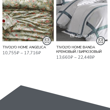
10,755
₽
–
17,716
₽
13,660
₽
–
22,448
₽
21,0
1,5 СПАЛЬНЫЙ
1,5 СПАЛЬНЫЙ
ЕВРО СТАНДАРТ
ЕВРО СТАНДАРТ
ЕВРО MAXI
ЕВРО MAXI
СЕМЕЙНЫЙ
СЕМЕЙНЫЙ
TIVOLYO HOME ANGELICA
TIVOLYO HOME BANDA
КРЕМОВЫЙ / БИРЮЗОВЫЙ