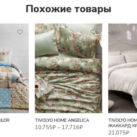
Похожие товары
1,5 СПАЛЬНЫЙ
10,755
₽
–
17,716
₽
21,075
₽
ЕВРО СТАНДАРТ
ЕВРО MAXI
СЕМЕЙНЫЙ
ILOR
TIVOLYO HOME ANGELICA
TIVOLYO HO
ЖАККАРД К