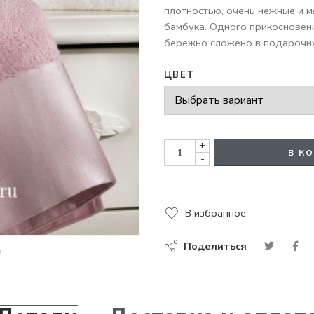
плотностью, очень нежные и м
бамбука. Одного прикосновен
бережно сложено в подарочну
ЦВЕТ
+
В К
-
В избранное
Поделиться