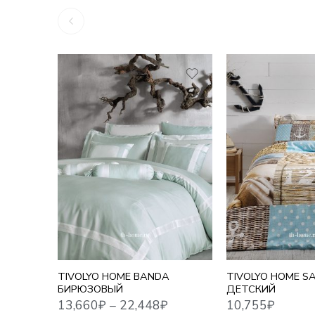
1,5 СПАЛЬНЫЙ
13,660
₽
–
22,448
₽
10,755
₽
ЕВРО
ЕВРО MAXI
СЕМЕЙНЫЙ
TIVOLYO HOME BANDA
TIVOLYO HOME SA
БИРЮЗОВЫЙ
ДЕТСКИЙ