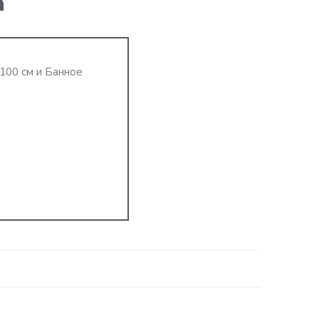
а
100 см и Банное