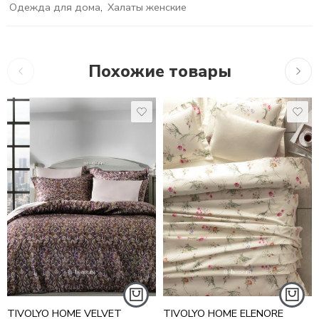
Одежда для дома
,
Халаты женские
Похожие товары
10,755
₽
–
17,716
₽
16,279
₽
13,6
1,5 СПАЛЬНЫЙ
ЕВРО СТАНДАРТ
ЕВРО MAXI
СЕМЕЙНЫЙ
TIVOLYO HOME VELVET
TIVOLYO HOME ELENORE