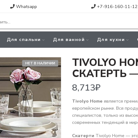
Whatsapp
+7-916-160-11-12
Для спальни
Для ванной
Для кухни
TIVOLYO HO
НЕТ В НАЛИЧИИ
СКАТЕРТЬ —
8,713
₽
Tivolyo Home
является преми
европейском рынке. Вся прод
специалистов, только из высо
современных тенденций в мир
Скатерти
Tivolyo Home — это