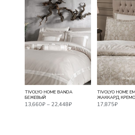
1,5 СПАЛЬНЫЙ
13,660
₽
–
22,448
₽
17,875
₽
ЕВРО
ЕВРО MAXI
СЕМЕЙНЫЙ
TIVOLYO HOME BANDA
TIVOLYO HOME EM
БЕЖЕВЫЙ
ЖАККАРД КРЕМ