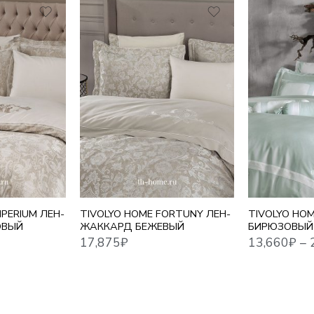
1,5 СПАЛЬНЫ
17,875
₽
13,660
₽
–
22,448
₽
ЕВРО
ЕВРО MAXI
СЕМЕЙНЫЙ
PERIUM ЛЕН-
TIVOLYO HOME FORTUNY ЛЕН-
TIVOLYO HO
ОВЫЙ
ЖАККАРД БЕЖЕВЫЙ
БИРЮЗОВЫЙ