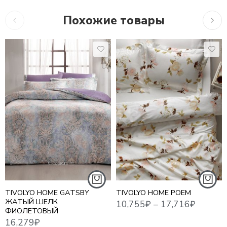
Похожие товары
10,755
₽
–
17,716
₽
13,6
16,279
₽
1,5 СПАЛЬНЫЙ
ЕВРО
ЕВРО MAXI
СЕМЕЙНЫЙ
TIVOLYO HOME GATSBY
TIVOLYO HOME POEM
ЖАТЫЙ ШЕЛК
ФИОЛЕТОВЫЙ