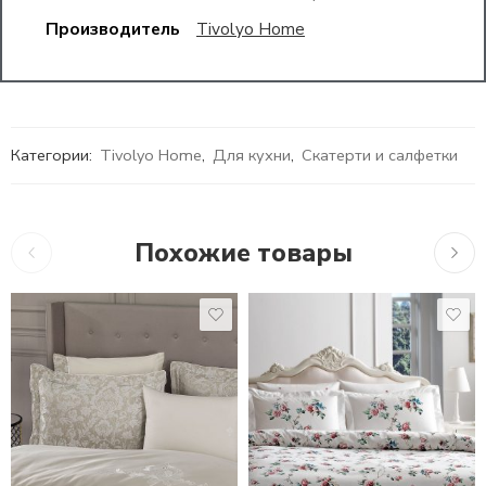
Производитель
Tivolyo Home
Категории:
Tivolyo Home
,
Для кухни
,
Скатерти и салфетки
Похожие товары
10,755
₽
–
17,716
₽
17,875
₽
10,7