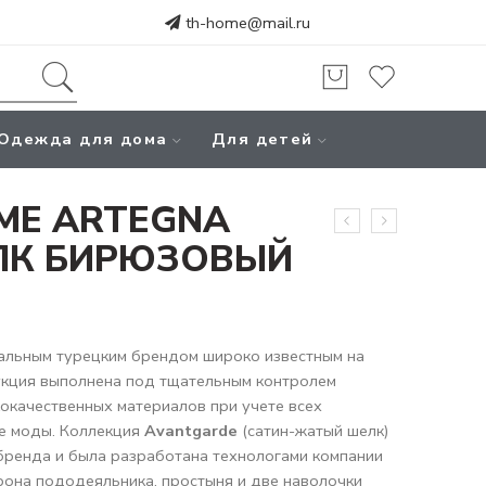
th-home@mail.ru
Одежда для дома
Для детей
ME ARTEGNA
ЛК БИРЮЗОВЫЙ
альным турецким брендом широко известным на
укция выполнена под тщательным контролем
кокачественных материалов при учете всех
е моды. Коллекция
Avantgarde
(сатин-жатый шелк)
 бренда и была разработана технологами компании
рона пододеяльника, простыня и две наволочки