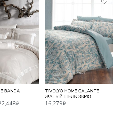
10,755
₽
–
17,716
₽
16,279
₽
Й
1,5 СП
ЕВРО СТ
ЕВРО 
СЕМЕ
ME BANDA
TIVOLYO HOME GALANTE
TIVOLYO
ЖАТЫЙ ШЕЛК ЭКРЮ