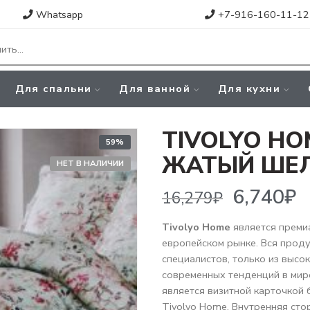
Whatsapp
+7-916-160-11-12
Для спальни
Для ванной
Для кухни
TIVOLYO HO
59%
ЖАТЫЙ ШЕ
НЕТ В НАЛИЧИИ
6,740
₽
16,279
₽
Tivolyo Home
является преми
европейском рынке. Вся прод
специалистов, только из высо
современных тенденций в мир
является визитной карточкой
Tivolyo Home. Внутренняя сто