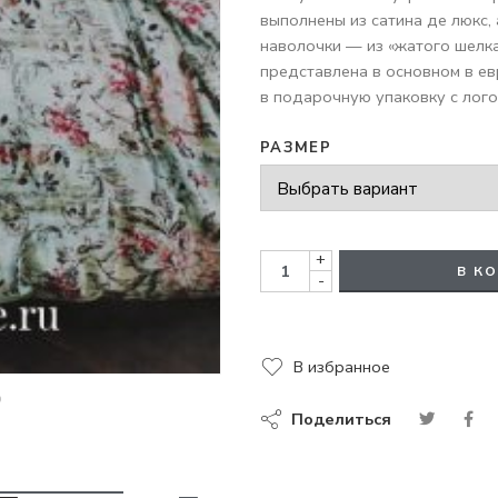
выполнены из сатина де люкс,
наволочки — из «жатого шелк
представлена в основном в е
в подарочную упаковку с лог
РАЗМЕР
+
В К
-
В избранное
Поделиться