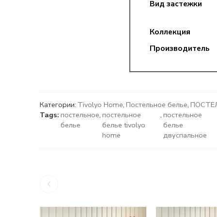
Вид застежки
Коллекция
Производитель
Категории:
Tivolyo Home
,
Постельное белье
,
ПОСТЕЛ
Tags:
постельное
,
постельное
,
постельное
белье
белье tivolyo
белье
home
двуспальное