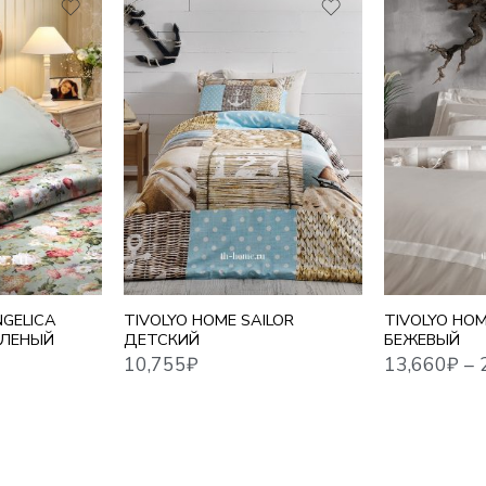
10,755
₽
13,660
₽
–
22,448
₽
1,5 СПАЛЬНЫ
ЕВРО
ЕВРО MAXI
СЕМЕЙНЫЙ
NGELICA
TIVOLYO HOME SAILOR
TIVOLYO HO
ЕЛЕНЫЙ
ДЕТСКИЙ
БЕЖЕВЫЙ