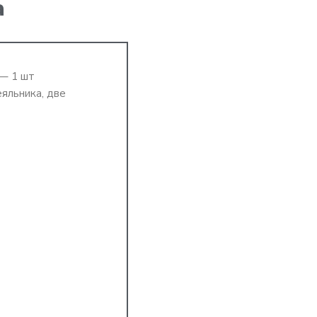
а
 — 1 шт
еяльника, две