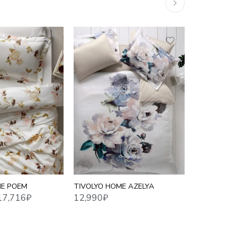
Й
12,990
₽
17,354
₽
ME POEM
TIVOLYO HOME AZELYA
TIVOLYO
ЖАККА