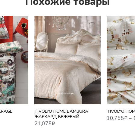
Похожие товары
1,5 СПАЛЬНЫ
10,755
₽
–
17,716
₽
21,075
₽
ЕВРО
ЕВРО MAXI
СЕМЕЙНЫЙ
ARAGE
TIVOLYO HOME BAMBURA
TIVOLYO HO
ЖАККАРД БЕЖЕВЫЙ