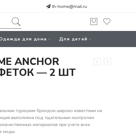
th-home@mail.ru
Одежда для дома
Для детей
OME ANCHOR
ФЕТОК — 2 ШТ
альным турецким брендом широко известным на
укция выполнена под тщательным контролем
кокачественных материалов при учете всех
е моды.