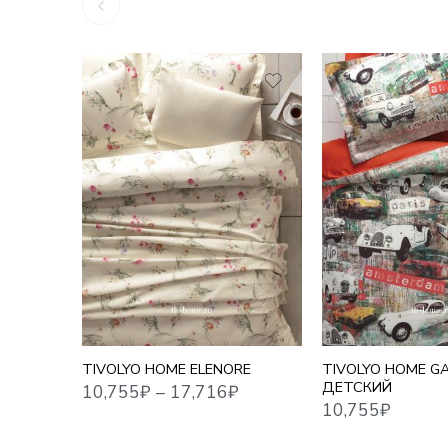
1,5 СПАЛЬНЫЙ
10,755
₽
–
17,716
₽
10,755
₽
ЕВРО СТАНДАРТ
ЕВРО MAXI
СЕМЕЙНЫЙ
TIVOLYO HOME ELENORE
TIVOLYO HOME G
ДЕТСКИЙ