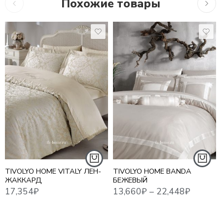
Похожие товары
17,354
₽
13,660
₽
–
22,448
₽
16,2
1,5 СПАЛЬНЫЙ
ЕВРО
ЕВРО MAXI
СЕМЕЙНЫЙ
TIVOLYO HOME VITALY ЛЕН-
TIVOLYO HOME BANDA
ЖАККАРД
БЕЖЕВЫЙ