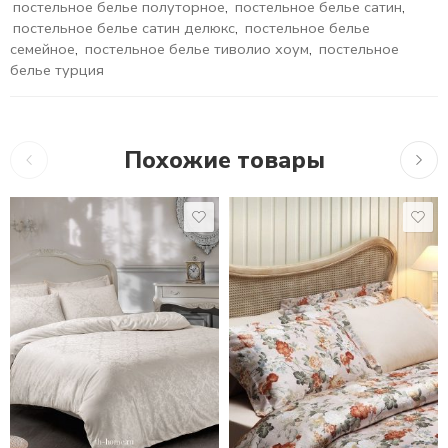
постельное белье полуторное
,
постельное белье сатин
,
постельное белье сатин делюкс
,
постельное белье
семейное
,
постельное белье тиволио хоум
,
постельное
белье турция
Похожие товары
21,075
₽
16,279
₽
16,2