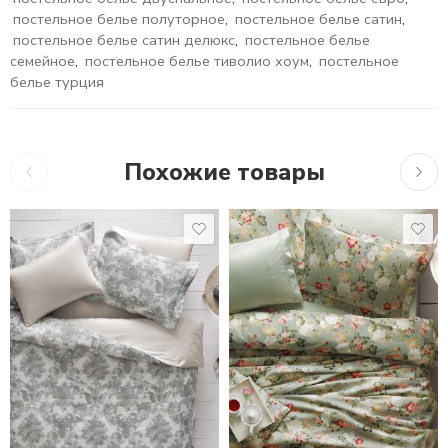
постельное белье полуторное
,
постельное белье сатин
,
постельное белье сатин делюкс
,
постельное белье
семейное
,
постельное белье тиволио хоум
,
постельное
белье турция
Похожие товары
10,755
₽
–
17,716
₽
10,755
₽
–
17,716
₽
16,2
1,5 СПАЛЬНЫЙ
1,5 СПАЛЬНЫЙ
ЕВРО СТАНДАРТ
ЕВРО СТАНДАРТ
ЕВРО MAXI
ЕВРО MAXI