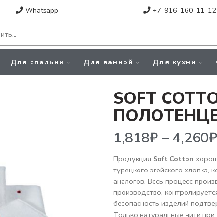
Whatsapp
+7-916-160-11-12
Для спальни
Для ванной
Для кухни
SOFT COTTO
ПОЛОТЕНЦЕ
1,818
₽
–
4,260
₽
Продукция
Soft Cotton
хорошо
турецкого эгейского хлопка, 
аналогов. Весь процесс произ
производство, контролируется
безопасность изделий подтве
Только натуральные нити при 