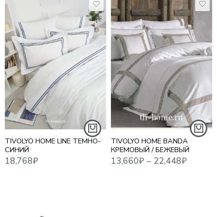
18,768
₽
13,660
₽
–
22,448
₽
17,3
1,5 СПАЛЬНЫЙ
ЕВРО СТАНДАРТ
ЕВРО MAXI
ЕВРО
СЕМЕЙНЫЙ
TIVOLYO HOME LINE ТЕМНО-
TIVOLYO HOME BANDA
СИНИЙ
КРЕМОВЫЙ / БЕЖЕВЫЙ