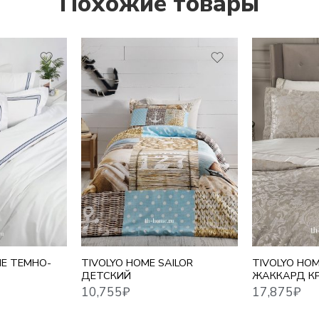
Похожие товары
10,755
₽
17,875
₽
NE ТЕМНО-
TIVOLYO HOME SAILOR
TIVOLYO HO
ДЕТСКИЙ
ЖАККАРД К