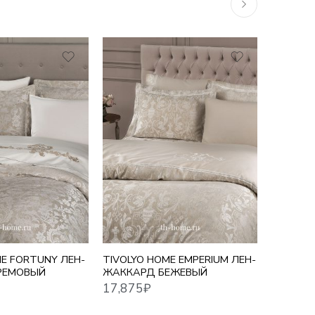
1,5 СП
10,755
₽
–
17,716
₽
17,875
₽
ЕВРО СТ
ЕВРО 
СЕМЕ
ME FORTUNY ЛЕН-
TIVOLYO HOME EMPERIUM ЛЕН-
TIVOLYO
РЕМОВЫЙ
ЖАККАРД БЕЖЕВЫЙ