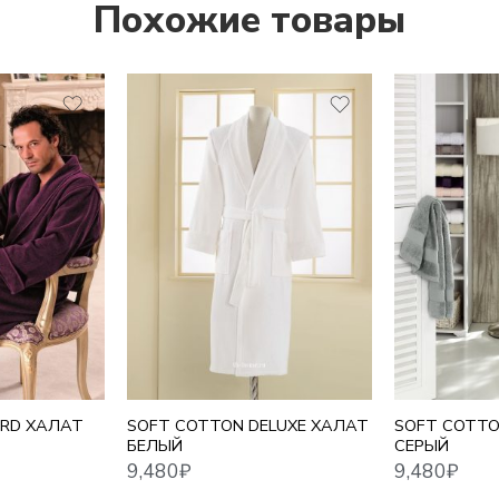
Похожие товары
9,480
₽
9,480
₽
L
L
XL
XL
2XL
2XL
ORD ХАЛАТ
SOFT COTTON DELUXE ХАЛАТ
SOFT COTTO
БЕЛЫЙ
СЕРЫЙ