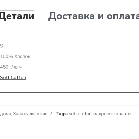
Детали
Доставка и оплат
S
100% Хлопок
450 г/кв.м
Soft Cotton
 дома
,
Халаты женские
Tags:
soft cotton
,
махровые халаты