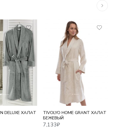
S
7,133
₽
9,474
₽
M
L
XL
N DELUXE ХАЛАТ
TIVOLYO HOME GRANT ХАЛАТ
SOFT C
БЕЖЕВЫЙ
АНТРА