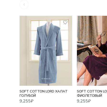
S
S
9,255
₽
9,255
₽
M
M
L
L
XL
XL
2XL
2XL
SOFT COTTON LORD ХАЛАТ
SOFT COTTON L
ГОЛУБОЙ
ФИОЛЕТОВЫЙ