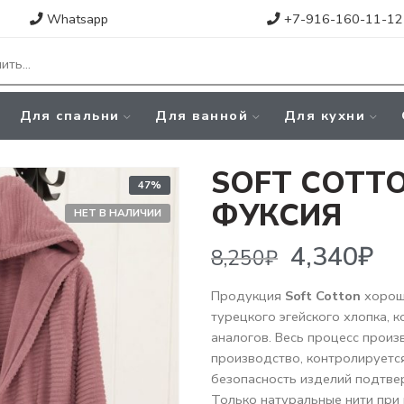
Whatsapp
+7-916-160-11-12
Для спальни
Для ванной
Для кухни
SOFT СOTTO
47%
ФУКСИЯ
НЕТ В НАЛИЧИИ
4,340
₽
8,250
₽
Продукция
Soft Cotton
хорошо
турецкого эгейского хлопка, 
аналогов. Весь процесс произ
производство, контролируется
безопасность изделий подтве
Только натуральные нити при 