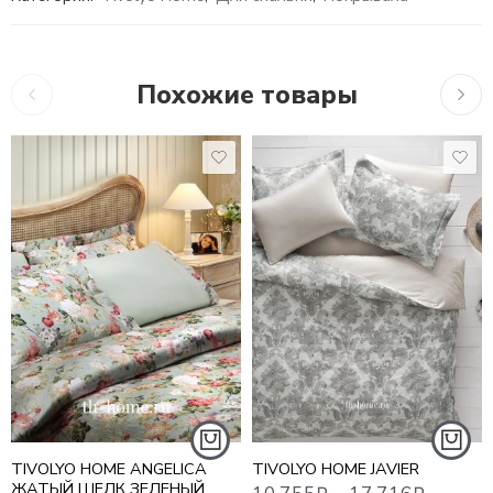
Похожие товары
10,755
₽
–
17,716
₽
16,279
₽
21,0
1,5 СПАЛЬНЫЙ
ЕВРО СТАНДАРТ
ЕВРО MAXI
СЕМЕЙНЫЙ
TIVOLYO HOME ANGELICA
TIVOLYO HOME JAVIER
ЖАТЫЙ ШЕЛК ЗЕЛЕНЫЙ