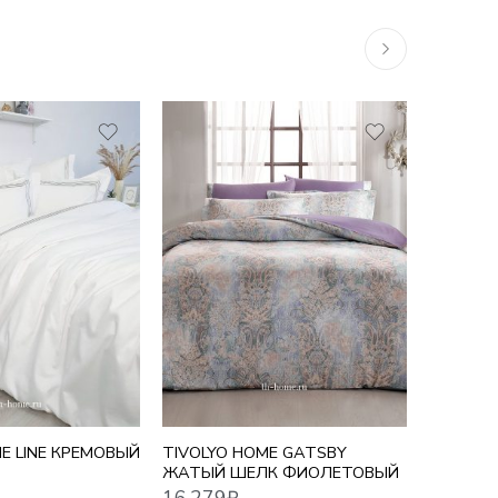
16,279
₽
10,755
₽
E LINE КРЕМОВЫЙ
TIVOLYO HOME GATSBY
TIVOLYO
ЖАТЫЙ ШЕЛК ФИОЛЕТОВЫЙ
ДЕТСКИ