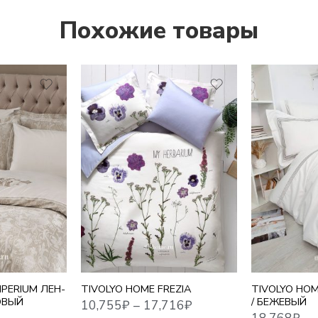
Похожие товары
10,755
₽
–
17,716
₽
18,768
₽
1,5 СПАЛЬНЫЙ
ЕВРО СТАНДАРТ
СЕМЕЙНЫЙ
ЕВРО
PERIUM ЛЕН-
TIVOLYO HOME FREZIA
TIVOLYO HOM
ОВЫЙ
/ БЕЖЕВЫЙ