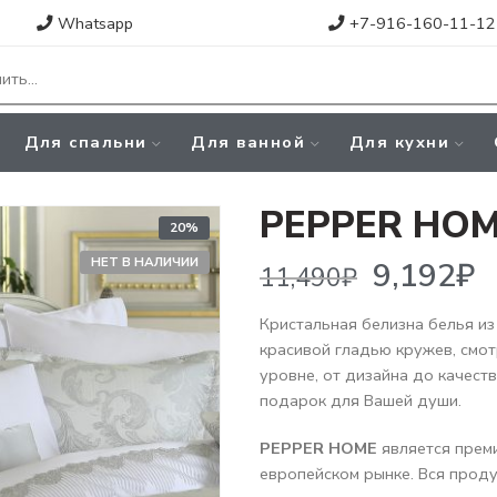
Whatsapp
+7-916-160-11-12
Для спальни
Для ванной
Для кухни
PEPPER HOM
20%
9,192
₽
11,490
₽
НЕТ В НАЛИЧИИ
Кристальная белизна белья из
красивой гладью кружев, смот
уровне, от дизайна до качест
подарок для Вашей души.
PEPPER HOME
является прем
европейском рынке. Вся прод