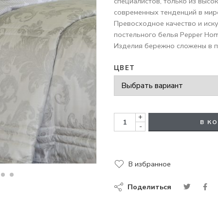
специалистов, только из высо
современных тенденций в мир
Превосходное качество и иск
постельного белья Pepper Hom
Изделия бережно сложены в п
ЦВЕТ
+
В К
-
В избранное
Поделиться