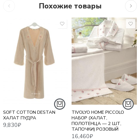
Похожие товары
9,830
₽
2,03
S - 44
16,460
₽
M - 46
L - 48
S/M (44-46)
XL - 50
L/XL (48-50)
SOFT COTTON DESTAN
TIVOLYO HOME PICCOLO
ХАЛАТ ПУДРА
НАБОР (ХАЛАТ,
ПОЛОТЕНЦА — 2 ШТ,
ТАПОЧКИ) РОЗОВЫЙ