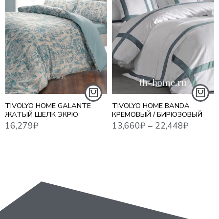
16,279
₽
13,660
₽
–
22,448
₽
18,7
1,5 СПАЛЬНЫЙ
ЕВРО СТАНДАРТ
ЕВРО MAXI
СЕМЕЙНЫЙ
TIVOLYO HOME GALANTE
TIVOLYO HOME BANDA
ЖАТЫЙ ШЕЛК ЭКРЮ
КРЕМОВЫЙ / БИРЮЗОВЫЙ