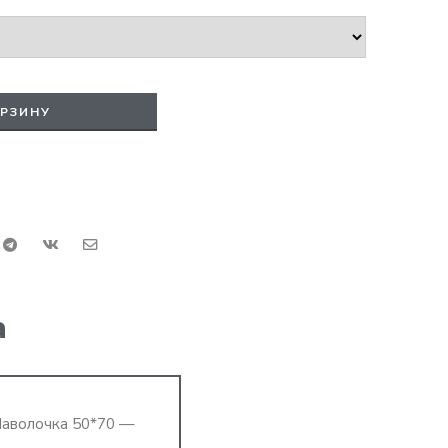
ОРЗИНУ
а
Наволочка 50*70 —