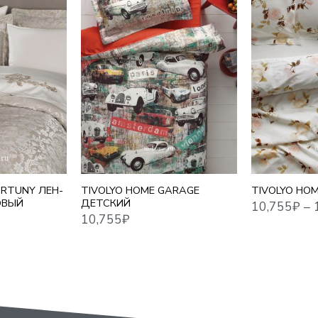
10,755
₽
–
17,716
₽
10,755
₽
1,5 СПАЛЬНЫ
ЕВРО
ЕВРО MAXI
СЕМЕЙНЫЙ
ORTUNY ЛЕН-
TIVOLYO HOME GARAGE
TIVOLYO HO
ОВЫЙ
ДЕТСКИЙ