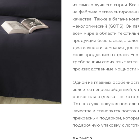
из самого лучшего сырья. Все
на фабрике регламентированы
качества. Также в багаже ком
– экологический (GOTS). Он я
всем мире в области текстиль
продукция безопасная, эколог
деятельности компания дости
свою продукцию в страны Евр
требованиям своих взыскатель
производственные мощности н
Одной из главных особенност
является непревзойденный, ун
роскошная отделка – все это 
Тот, кто уже покупал постель
качестве и становятся постоя
прекрасным подарком, которы
подарочную упаковку с логот