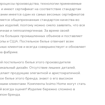
 процессы производства, технологии применяемые
 и имеют сертификат на соответствие стандартам
пании имеется один из самых весомых сертификатов
вляется общепризнанным стандартом качества во
ных изделий, поэтому можно смело заявлять, что вся
ичная и гиппоаллергенная. За время своей
гла больших промышленных объемов и поставляет
опы и США. Постельное белье отвечает всем
ных клиентов и всегда совершенствует и обновляет
а фабрике.
ей постельного белья этого производителя
икальный дизайн. Отсутствие лишних деталей,
делает продукцию элегантной и аристократичной.
ное белье этого бренда, знают о его высоком
нными клиентами. Комплекты Issimo Home могут стать
й всегда оценят! Изделие бережно сложено в
ипом бренда.