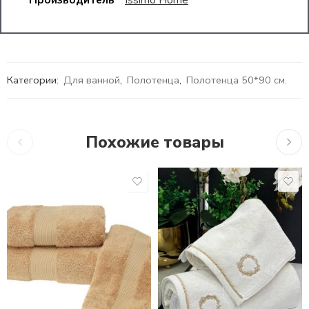
Категории:
Для ванной
,
Полотенца
,
Полотенца 50*90 см.
Похожие товары
1,419
₽
–
3,461
₽
1,721
₽
–
3,861
₽
1,38