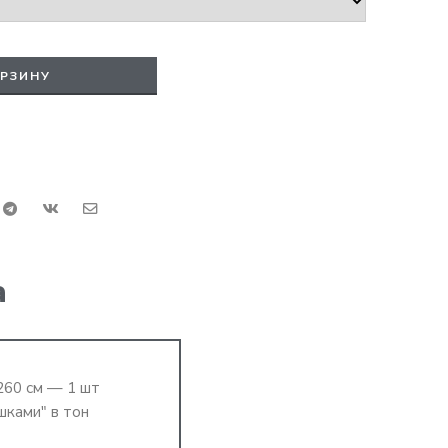
ОРЗИНУ
а
260 см — 1 шт
шками" в тон