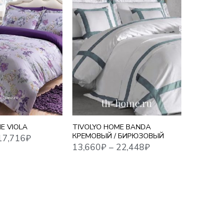
13,660
₽
–
22,448
₽
17,875
₽
Й
1,5 СПАЛЬНЫЙ
ЕВРО СТАНДАРТ
ЕВРО MAXI
СЕМЕЙНЫЙ
E VIOLA
TIVOLYO HOME BANDA
TIVOLYO
КРЕМОВЫЙ / БИРЮЗОВЫЙ
ЖАККАР