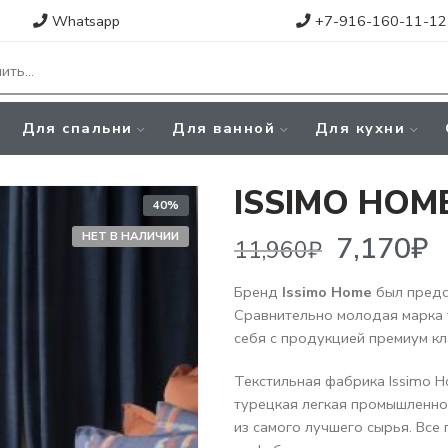
Whatsapp
+7-916-160-11-12
Для спальни
Для ванной
Для кухни
ISSIMO HOM
40%
7,170
₽
11,960
₽
НЕТ В НАЛИЧИИ
Бренд
Issimo Home
был предст
Сравнительно молодая марка 
себя с продукцией премиум кл
Текстильная фабрика Issimo H
турецкая легкая промышленно
из самого лучшего сырья. Все