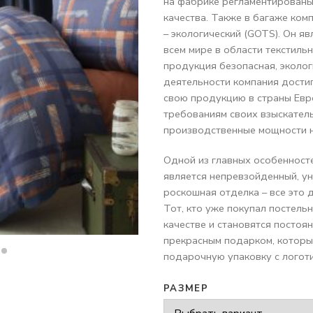
на фабрике регламентированы
качества. Также в багаже ком
– экологический (GOTS). Он я
всем мире в области текстиль
продукция безопасная, эколог
деятельности компания дости
свою продукцию в страны Евр
требованиям своих взыскатель
производственные мощности н
Одной из главных особенност
является непревзойденный, ун
роскошная отделка – все это 
Тот, кто уже покупал постель
качестве и становятся постоя
прекрасным подарком, которы
подарочную упаковку с логот
РАЗМЕР