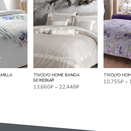
10,755
₽
–
17,716
₽
13,660
₽
–
22,448
₽
1,5 СПАЛЬНЫЙ
1,5 СПАЛЬНЫ
ЕВРО
ЕВРО
ЕВРО MAXI
ЕВРО MAXI
СЕМЕЙНЫЙ
СЕМЕЙНЫЙ
AMILLA
TIVOLYO HOME BANDA
TIVOLYO HOM
БЕЖЕВЫЙ