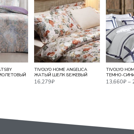
16,279
₽
13,660
₽
–
22,448
₽
1,5 СПАЛЬНЫ
ЕВРО
ЕВРО MAXI
СЕМЕЙНЫЙ
ATSBY
TIVOLYO HOME ANGELICA
TIVOLYO HO
ИОЛЕТОВЫЙ
ЖАТЫЙ ШЕЛК БЕЖЕВЫЙ
ТЕМНО-СИН