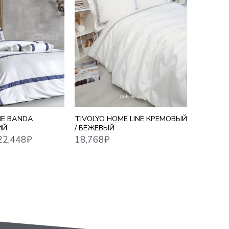
18,768
₽
16,279
₽
Й
ЕВРО
ME BANDA
TIVOLYO HOME LINE КРЕМОВЫЙ
TIVOLYO
ИЙ
/ БЕЖЕВЫЙ
ЖАТЫЙ 