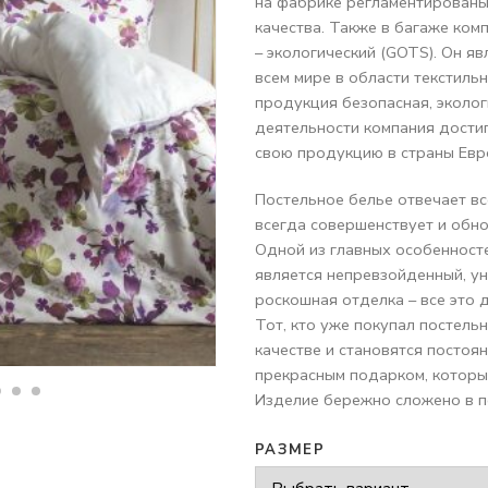
на фабрике регламентированы
качества. Также в багаже ком
– экологический (GOTS). Он я
всем мире в области текстиль
продукция безопасная, эколог
деятельности компания дости
свою продукцию в страны Ев
Постельное белье отвечает вс
всегда совершенствует и обн
Одной из главных особенност
является непревзойденный, ун
роскошная отделка – все это 
Тот, кто уже покупал постель
качестве и становятся постоя
прекрасным подарком, которы
Изделие бережно сложено в п
РАЗМЕР