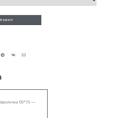
ОРЗИНУ
а
Наволочка 50*70 —