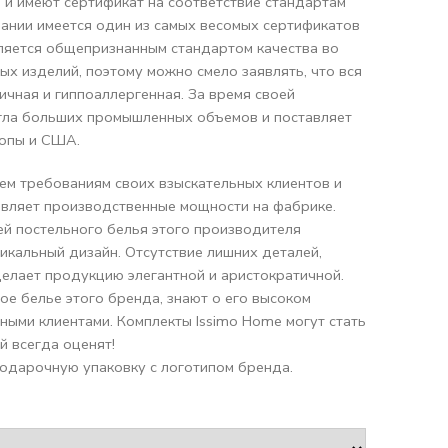
 и имеют сертификат на соответствие стандартам
пании имеется один из самых весомых сертификатов
вляется общепризнанным стандартом качества во
ных изделий, поэтому можно смело заявлять, что вся
ичная и гиппоаллергенная. За время своей
гла больших промышленных объемов и поставляет
ропы и США.
ем требованиям своих взыскательных клиентов и
овляет производственные мощности на фабрике.
ей постельного белья этого производителя
икальный дизайн. Отсутствие лишних деталей,
делает продукцию элегантной и аристократичной.
ное белье этого бренда, знают о его высоком
нными клиентами. Комплекты Issimo Home могут стать
й всегда оценят!
одарочную упаковку с логотипом бренда.