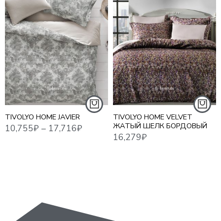
10,755
₽
–
17,716
₽
10,7
16,279
₽
1,5 СПАЛЬНЫЙ
ЕВРО СТАНДАРТ
ЕВРО MAXI
СЕМЕЙНЫЙ
TIVOLYO HOME JAVIER
TIVOLYO HOME VELVET
ЖАТЫЙ ШЕЛК БОРДОВЫЙ