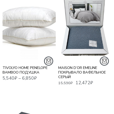
5,540
₽
–
6,850
₽
26,0
12,472
₽
15,590
₽
50*70 СМ
70*70 СМ
TIVOLYO HOME PENELOPE
MAISON D’OR EMELINE
BAMBOO ПОДУШКА
ПОКРЫВАЛО ВАФЕЛЬНОЕ
СЕРЫЙ