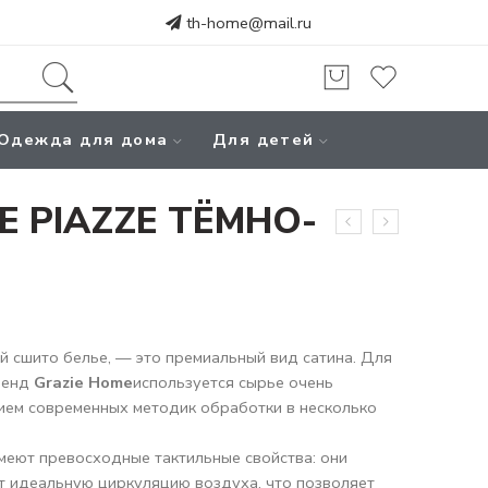
th-home@mail.ru
Одежда для дома
Для детей
E PIAZZE ТЁМНО-
ой сшито белье, — это премиальный вид сатина. Для
ренд
Grazie Home
используется сырье очень
нием современных методик обработки в несколько
меют превосходные тактильные свойства: они
ют идеальную циркуляцию воздуха, что позволяет