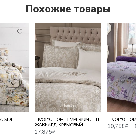
Похожие товары
1,5 СПАЛЬНЫ
10,755
₽
–
17,716
₽
17,875
₽
ЕВРО
ЕВРО MAXI
СЕМЕЙНЫЙ
A SIDE
TIVOLYO HOME EMPERIUM ЛЕН-
TIVOLYO HOM
ЖАККАРД КРЕМОВЫЙ