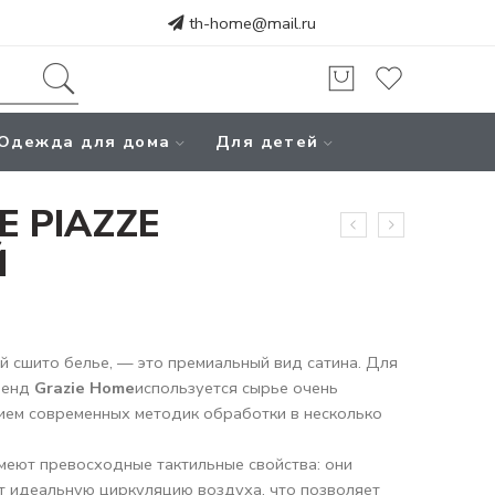
th-home@mail.ru
Одежда для дома
Для детей
E PIAZZE
Й
ой сшито белье, — это премиальный вид сатина. Для
ренд
Grazie Home
используется сырье очень
нием современных методик обработки в несколько
меют превосходные тактильные свойства: они
ют идеальную циркуляцию воздуха, что позволяет