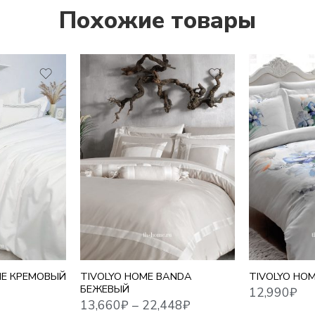
Похожие товары
1,5 СПАЛЬНЫЙ
12,990
₽
13,660
₽
–
22,448
₽
ЕВРО
ЕВРО MAXI
СЕМЕЙНЫЙ
ЕВРО
INE КРЕМОВЫЙ
TIVOLYO HOME BANDA
TIVOLYO HOM
БЕЖЕВЫЙ