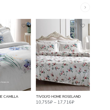
10,755
₽
–
17,716
₽
16,279
₽
1,5 СПАЛЬНЫЙ
ЕВРО СТАНДАРТ
СЕМЕЙНЫЙ
E CAMILLA
TIVOLYO HOME ROSELAND
TIVOLYO
ЖАТЫЙ 